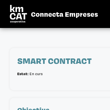
Vés
al
Connecta Empreses
contingut
SMART CONTRACT
Estat:
En curs
Objectius