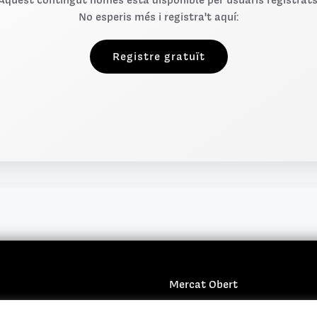
Aquest contingut només està disponible per usuaris registrats
No esperis més i registra't aquí:
Registre gratuït
Mercat Obert
Privacitat