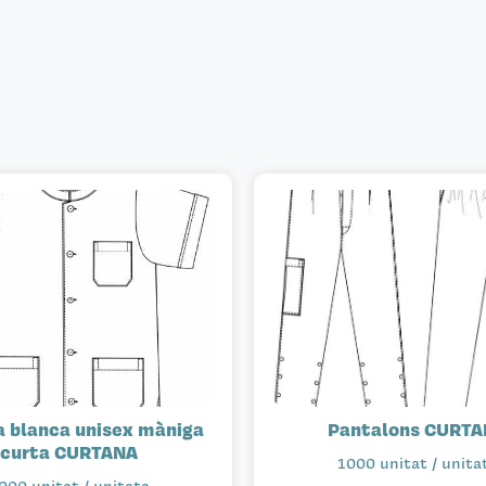
a blanca unisex màniga
Pantalons CURTA
curta CURTANA
1000 unitat / unita
000 unitat / unitats