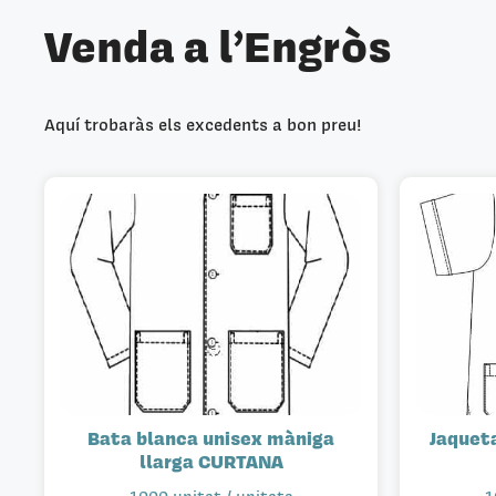
Venda a l’Engròs
Aquí trobaràs els excedents a bon preu!
Bata blanca unisex màniga
Jaquet
llarga CURTANA
1000 unitat / unitats
1