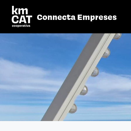
Vés
al
Connecta Empreses
contingut