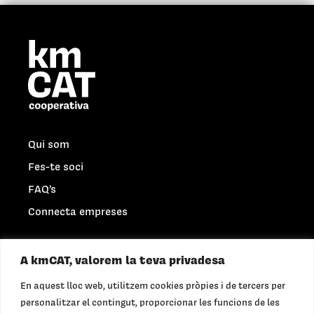
D
E
P
R
I
V
A
C
I
D
Qui som
A
D
Fes-te soci
*
FAQ’s
Connecta empreses
Mercat Obert
A kmCAT, valorem la teva privadesa
Privacitat
En aquest lloc web, utilitzem cookies pròpies i de tercers per
Cookies
personalitzar el contingut, proporcionar les funcions de les