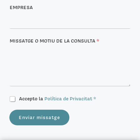
N
S
EMPRESA
U
L
T
A
MISSATGE O MOTIU DE LA CONSULTA
*
P
Accepto la
Política de Privacitat *
O
L
Í
Enviar missatge
T
I
C
A